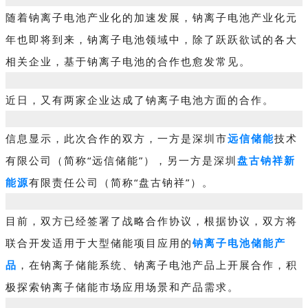
随着钠离子电池产业化的加速发展，钠离子电池产业化元
年也即将到来，钠离子电池领域中，除了跃跃欲试的各大
相关企业，基于钠离子电池的合作也愈发常见。
近日，又有两家企业达成了钠离子电池方面的合作。
信息显示，此次合作的双方，一方是深圳市
远信储能
技术
有限公司（简称“远信储能”），另一方是深圳
盘古钠祥新
能源
有限责任公司（简称“盘古钠祥”）。
目前，双方已经签署了战略合作协议，根据协议，双方将
联合开发适用于大型储能项目应用的
钠离子电池储能产
品
，在钠离子储能系统、钠离子电池产品上开展合作，积
极探索钠离子储能市场应用场景和产品需求。