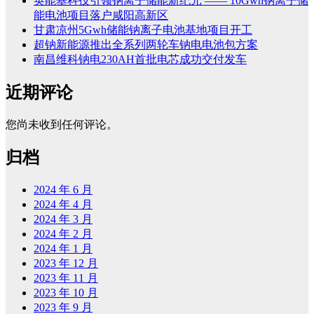
英能基科技引领钠离子储能新纪元 —— 10Gwh钠离子储
能电池项目落户咸阳高新区
甘肃凉州5Gwh储能钠离子电池基地项目开工
超钠新能源推出全系列两轮车钠电电池包方案
南昌维科钠电230AH首批电芯成功交付发车
近期评论
您尚未收到任何评论。
归档
2024 年 6 月
2024 年 4 月
2024 年 3 月
2024 年 2 月
2024 年 1 月
2023 年 12 月
2023 年 11 月
2023 年 10 月
2023 年 9 月