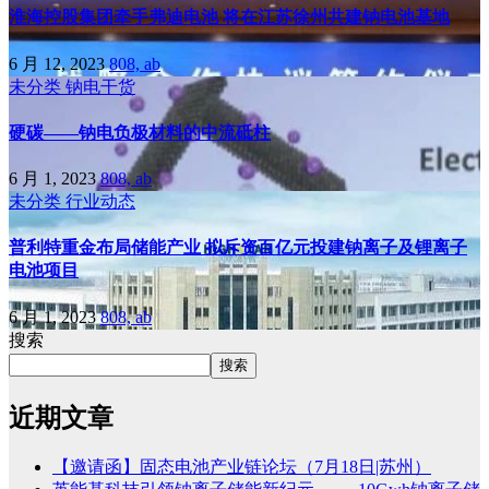
淮海控股集团牵手弗迪电池 将在江苏徐州共建钠电池基地
6 月 12, 2023
808, ab
未分类
钠电干货
硬碳——钠电负极材料的中流砥柱
6 月 1, 2023
808, ab
未分类
行业动态
普利特重金布局储能产业 拟斥资百亿元投建钠离子及锂离子
电池项目
6 月 1, 2023
808, ab
搜索
搜索
近期文章
【邀请函】固态电池产业链论坛（7月18日|苏州）