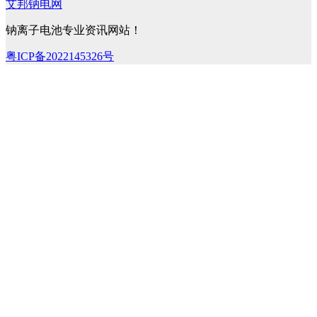
艾邦钠电网
钠离子电池专业资讯网站！
粤ICP备2022145326号