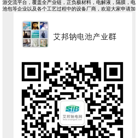
游交流平台，覆盖全产业链，正负极材料，电解液，隔膜，电
池包等企业以及各个工艺过程中的设备厂商，欢迎大家申请加