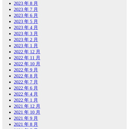
2023 年 8 月
2023 年 7 月
2023 年 6 月
2023 年 5 月
2023 年 4 月
2023 年 3 月
2023 年 2 月
2023 年 1 月
2022 年 12 月
2022 年 11 月
2022 年 10 月
2022 年 9 月
2022 年 8 月
2022 年 7 月
2022 年 6 月
2022 年 4 月
2022 年 1 月
2021 年 12 月
2021 年 10 月
2021 年 9 月
2021 年 8 月