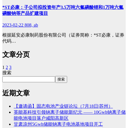
*ST必康：子公司拟投资年产3.5万吨六氟磷酸锂和1万吨六氟
磷酸钠等产品扩建项目
2023-02-22
808, ab
根据延安必康制药股份有限公司（证券简称：*ST必康，证券
代码…
文章分页
1
2
3
搜索
搜索
近期文章
【邀请函】固态电池产业链论坛（7月18日|苏州）
英能基科技引领钠离子储能新纪元 —— 10Gwh钠离子储
能电池项目落户咸阳高新区
甘肃凉州5Gwh储能钠离子电池基地项目开工