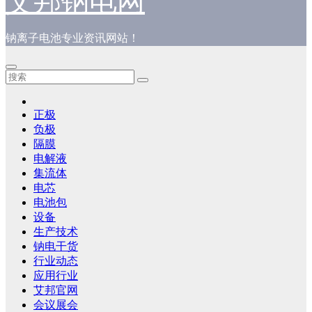
艾邦钠电网
钠离子电池专业资讯网站！
正极
负极
隔膜
电解液
集流体
电芯
电池包
设备
生产技术
钠电干货
行业动态
应用行业
艾邦官网
会议展会