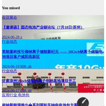
You missed
会议展会
【邀请函】固态电池产业链论坛（7月18日|苏州）
2024-06-28
x
行业动态
英能基科技引领钠离子储能新纪元 —— 10Gwh钠离子储能电
池项目落户咸阳高新区
2024-06-19
808, ab
行业动态
甘肃凉州5Gwh储能钠离子电池基地项目开工
2024-06-17
808, ab
应用行业
电池包
超钠新能源推出全系列两轮车钠电电池包方案