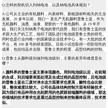
Q:怎样的契机切入到纳电池，以及钠电池具体规划？
A:公司从主业的有机颜料，向新材料、新能源材料相关的主业
发展。20 多年以前，我们一 直生产无机颜料普鲁士蓝，作为
无机颜料、油墨、油漆、塑胶的一个着色颜料。从 19 年开
始，我们关注到钠离子电池的替代趋势，我们有普鲁士蓝的技
术跟大生产的工艺，组织了团队进行电池级普鲁士类的研究。
同时也是行业内唯一的国家级企业技术中心，有一大批的技术
平台，有 100 多号的研发团队。目前小试也取得一些阶段性的
成果，包括结晶水去除、普鲁士类的程度、晶型结构的控制。
Q:普鲁士从颜料级别做到电池级别，主要的差异和难度是在
哪？
A:
颜料界的普鲁士蓝主要体现颜色。用到电池级以后，在前期
的合成，到后端要表面处理及合成过程的晶型控制，且电池级
的普鲁士蓝在三废对净水这方面要求也更高，酸性也会比较
强，整体难度比较大。公司在晶体结构控制方面有经验技术，
因为我们有品种用在光刻胶用的色胶跟前端颜料的领域，那这
些领域的技术要求也是通过晶型控制来控制最终应用，技术类
似。