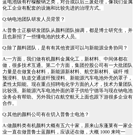
蓝电池级有柠檬酸钠之类，对合成以后三废处理，像我们金属
化工企业有配套的设施和比较先进的治理方式。
Q:钠电池团队研发人员背景？
A:普鲁士正极研发团队从颜料团队抽调，都是博士研究生，并
且也新招了一些懂电池的技术人员。
Q:除了颜料团队，是有有其他资源可以与新能源业务协同？
A:一方面，我们做有机颜料金属化工，新材料、中间体都在
做，很多技术互通。第二个方面，集团控股公司有一大批团队
力量是在做复合材料，新能源新材料、航空新材料、碳纤 维
预浸料、轨道交通波纤预浸料、新能源汽车电池外壳的罩子，
柔性太阳能。现在重点招聘电化学方面的人才，技术力量团队
比较强。新能源汽车电池外面的罩子供给宁德等与现在钠电池
业务会有帮助。另外我们在航空航天上面也跟下游很多企业有
合作。
Q:其他的颜料公司有在切入普鲁士电池？
A:做颜料类有机颜料大概有五六十家，原来山东蓬莱有一家企
业一直在做普鲁士蓝颜料，应该还在做，大概 1000 来吨一