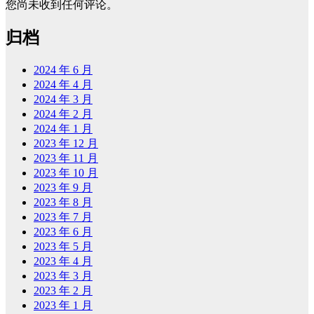
您尚未收到任何评论。
归档
2024 年 6 月
2024 年 4 月
2024 年 3 月
2024 年 2 月
2024 年 1 月
2023 年 12 月
2023 年 11 月
2023 年 10 月
2023 年 9 月
2023 年 8 月
2023 年 7 月
2023 年 6 月
2023 年 5 月
2023 年 4 月
2023 年 3 月
2023 年 2 月
2023 年 1 月