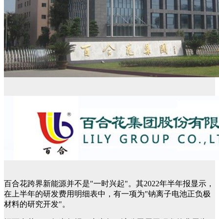
百合花跨界新能源并不是"一时兴起"。其2022年半年报显示，
在上半年的研发费用明细表中，有一项为"钠离子电池正负极
材料的研究开发"。