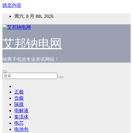
跳至内容
周六. 8 月 8th, 2026
艾邦钠电网
钠离子电池专业资讯网站！
正极
负极
隔膜
电解液
集流体
电芯
电池包