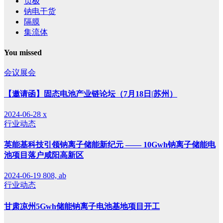
负极
钠电干货
隔膜
集流体
You missed
会议展会
【邀请函】固态电池产业链论坛（7月18日|苏州）
2024-06-28
x
行业动态
英能基科技引领钠离子储能新纪元 —— 10Gwh钠离子储能电
池项目落户咸阳高新区
2024-06-19
808, ab
行业动态
甘肃凉州5Gwh储能钠离子电池基地项目开工