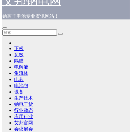
艾邦钠电网
钠离子电池专业资讯网站！
正极
负极
隔膜
电解液
集流体
电芯
电池包
设备
生产技术
钠电干货
行业动态
应用行业
艾邦官网
会议展会