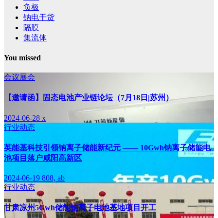
负极
钠电干货
隔膜
集流体
You missed
会议展会
【邀请函】固态电池产业链论坛（7月18日|苏州）
2024-06-28
x
行业动态
英能基科技引领钠离子储能新纪元 —— 10Gwh钠离子储能电
池项目落户咸阳高新区
2024-06-19
808, ab
行业动态
甘肃凉州5Gwh储能钠离子电池基地项目开工