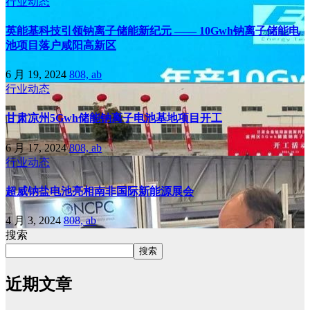
行业动态
英能基科技引领钠离子储能新纪元 —— 10Gwh钠离子储能电
池项目落户咸阳高新区
6 月 19, 2024
808, ab
行业动态
甘肃凉州5Gwh储能钠离子电池基地项目开工
6 月 17, 2024
808, ab
行业动态
超威钠盐电池亮相南非国际新能源展会
4 月 3, 2024
808, ab
搜索
搜索
近期文章