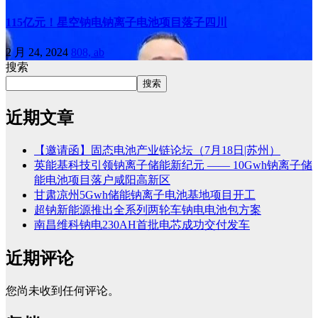
115亿元！星空钠电钠离子电池项目落子四川
2 月 24, 2024
808, ab
搜索
搜索
近期文章
【邀请函】固态电池产业链论坛（7月18日|苏州）
英能基科技引领钠离子储能新纪元 —— 10Gwh钠离子储
能电池项目落户咸阳高新区
甘肃凉州5Gwh储能钠离子电池基地项目开工
超钠新能源推出全系列两轮车钠电电池包方案
南昌维科钠电230AH首批电芯成功交付发车
近期评论
您尚未收到任何评论。