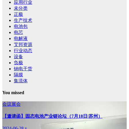
应用行业
未分类
正极
生产技术
电池包
电芯
电解液
艾邦资源
行业动态
设备
负极
钠电干货
隔膜
集流体
You missed
会议展会
【邀请函】固态电池产业链论坛（7月18日|苏州）
2024-06-28
x