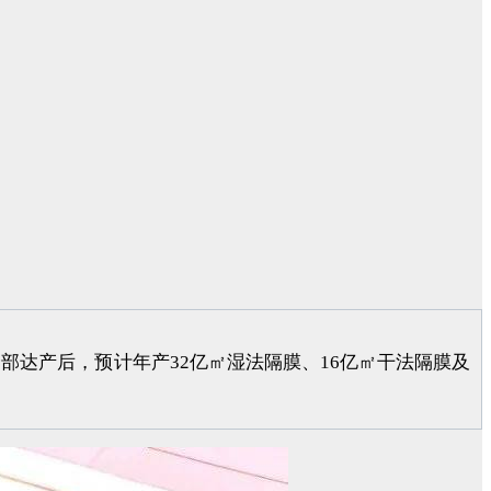
部达产后，预计年产32亿㎡湿法隔膜、16亿㎡干法隔膜及