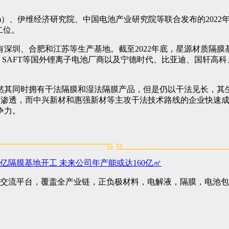
（itdcw.com）、伊维经济研究院、中国电池产业研究院等联合发布
二位。
圳、合肥和江苏等生产基地。截至2022年底，星源材质隔膜基膜
田、SAFT等国外锂离子电池厂商以及宁德时代、比亚迪、国轩高
然其同时拥有干法隔膜和湿法隔膜产品，但是仍以干法见长，其
幅度渗透，而中兴新材和惠强新材等主攻干法技术路线的企业快速
争力。
亿隔膜基地开工 未来公司年产能或达160亿㎡
交流平台，覆盖全产业链，正负极材料，电解液，隔膜，电池包