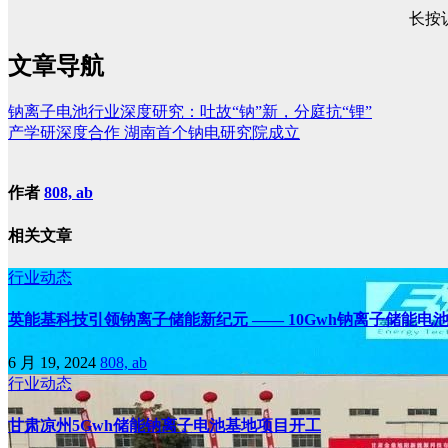
长按
文章导航
钠离子电池行业深度研究：吐故“钠”新，分庭抗“锂”
产学研深度合作 湖南首个钠电研究院成立
作者
808, ab
相关文章
行业动态
英能基科技引领钠离子储能新纪元 —— 10Gwh钠离子储能电
6 月 19, 2024
808, ab
行业动态
甘肃凉州5Gwh储能钠离子电池基地项目开工