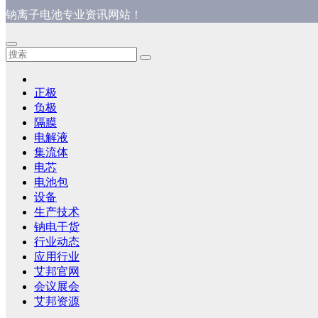
钠离子电池专业资讯网站！
正极
负极
隔膜
电解液
集流体
电芯
电池包
设备
生产技术
钠电干货
行业动态
应用行业
艾邦官网
会议展会
艾邦资源