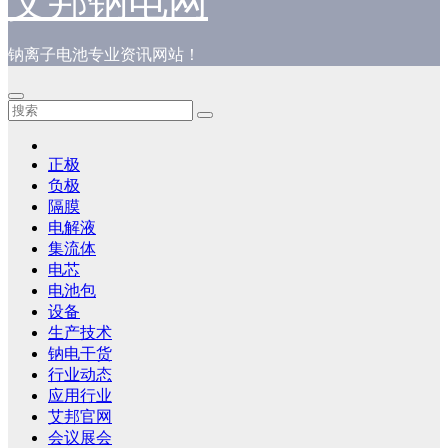
艾邦钠电网
钠离子电池专业资讯网站！
正极
负极
隔膜
电解液
集流体
电芯
电池包
设备
生产技术
钠电干货
行业动态
应用行业
艾邦官网
会议展会