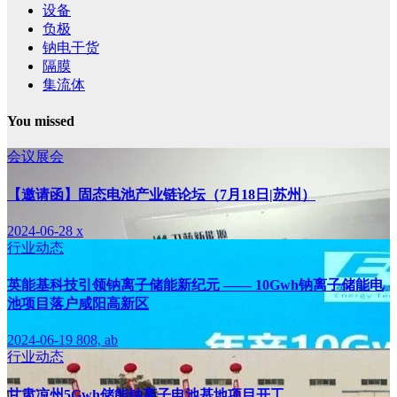
设备
负极
钠电干货
隔膜
集流体
You missed
会议展会
【邀请函】固态电池产业链论坛（7月18日|苏州）
2024-06-28
x
行业动态
英能基科技引领钠离子储能新纪元 —— 10Gwh钠离子储能电
池项目落户咸阳高新区
2024-06-19
808, ab
行业动态
甘肃凉州5Gwh储能钠离子电池基地项目开工