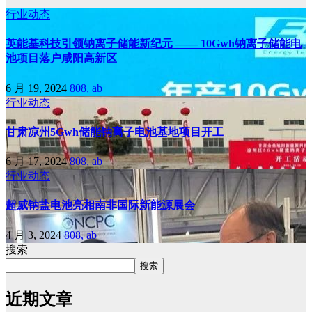
行业动态
英能基科技引领钠离子储能新纪元 —— 10Gwh钠离子储能电
池项目落户咸阳高新区
6 月 19, 2024
808, ab
行业动态
甘肃凉州5Gwh储能钠离子电池基地项目开工
6 月 17, 2024
808, ab
行业动态
超威钠盐电池亮相南非国际新能源展会
4 月 3, 2024
808, ab
搜索
搜索
近期文章