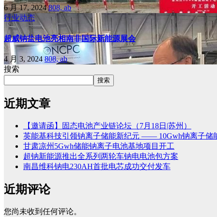
6 月 17, 2024
808, ab
行业动态
超威钠盐电池亮相南非国际新能源展会
4 月 3, 2024
808, ab
搜索
搜索
近期文章
【邀请函】固态电池产业链论坛（7月18日|苏州）
英能基科技引领钠离子储能新纪元 —— 10Gwh钠离子
甘肃凉州5Gwh储能钠离子电池基地项目开工
超钠新能源推出全系列两轮车钠电电池包方案
南昌维科钠电230AH首批电芯成功交付发车
近期评论
您尚未收到任何评论。