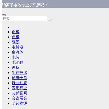
钠离子电池专业资讯网站！
正极
负极
隔膜
电解液
集流体
电芯
电池包
设备
生产技术
钠电干货
行业动态
应用行业
艾邦官网
会议展会
艾邦资源