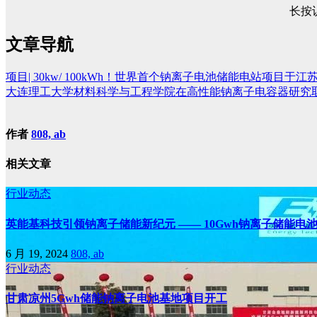
长按
文章导航
项目| 30kw/ 100kWh！世界首个钠离子电池储能电站项目于
大连理工大学材料科学与工程学院在高性能钠离子电容器研究
作者
808, ab
相关文章
行业动态
英能基科技引领钠离子储能新纪元 —— 10Gwh钠离子储能电
6 月 19, 2024
808, ab
行业动态
甘肃凉州5Gwh储能钠离子电池基地项目开工