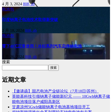
4 月 3, 2024
808, ab
电池包
印度钠离子电池技术取得新突破
2 月 18, 2024
808, ab
电池包
零下40℃正常使用！冷杉系列汽车启停钠电池
1 月 26, 2024
808, ab
搜索
搜索
近期文章
【邀请函】固态电池产业链论坛（7月18日|苏州）
英能基科技引领钠离子储能新纪元 —— 10Gwh钠离子储
能电池项目落户咸阳高新区
甘肃凉州5Gwh储能钠离子电池基地项目开工