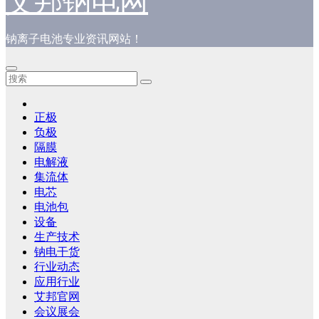
艾邦钠电网
钠离子电池专业资讯网站！
正极
负极
隔膜
电解液
集流体
电芯
电池包
设备
生产技术
钠电干货
行业动态
应用行业
艾邦官网
会议展会