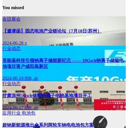
You missed
会议展会
【邀请函】固态电池产业链论坛（7月18日|苏州）
2024-06-28
x
行业动态
英能基科技引领钠离子储能新纪元 —— 10Gwh钠离子储能电
池项目落户咸阳高新区
2024-06-19
808, ab
行业动态
甘肃凉州5Gwh储能钠离子电池基地项目开工
2024-06-17
808, ab
应用行业
电池包
超钠新能源推出全系列两轮车钠电电池包方案