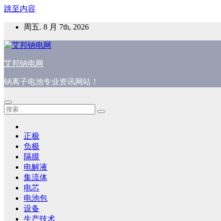
跳至内容
周五. 8 月 7th, 2026
艾邦钠电网
钠离子电池专业资讯网站！
正极
负极
隔膜
电解液
集流体
电芯
电池包
设备
生产技术