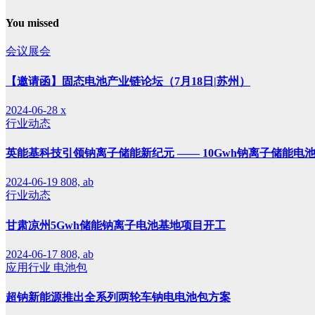
You missed
会议展会
【邀请函】固态电池产业链论坛（7月18日|苏州）
2024-06-28
x
行业动态
英能基科技引领钠离子储能新纪元 —— 10Gwh钠离子储能电
2024-06-19
808, ab
行业动态
甘肃凉州5Gwh储能钠离子电池基地项目开工
2024-06-17
808, ab
应用行业
电池包
超钠新能源推出全系列两轮车钠电电池包方案