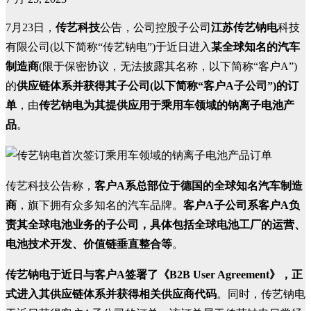
7月23日，
传艺科技
公告，公司控股子公司
江苏传艺钠电
科技
有限公司(以下简称“传艺钠电”)于近日进入
某全球知名的汽车
制造商
(限于保密协议，无法披露其名称，以下简称“客户A”)
的
供应链体系并获得其子公司(以下简称“客户A子公司”)的订
单
，由
传艺钠电为其提供应用于乘用车领域的钠离子电池产
品
。
传艺科技公告称，
客户A系总部位于德国的全球知名汽车制造
商
，旗下拥有众多知名的汽车品牌。
客户A子公司系客户A负
责其全球电池业务的子公司，具体包括全球电池工厂的运营、
电池技术开发、价值链垂直整合等
。
传艺钠电于近日与客户A签署了《B2B User Agreement》，正
式进入其供应链体系并获得相关供应商代码
。同时，传艺钠电