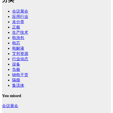
会议展会
应用行业
未分类
正极
生产技术
电池包
电芯
电解液
艾邦资源
行业动态
设备
负极
钠电干货
隔膜
集流体
You missed
会议展会