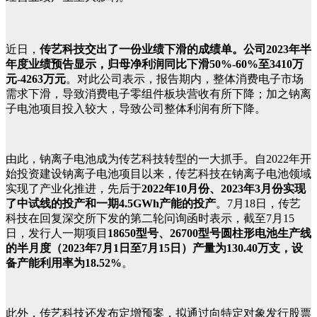
近日，
传艺科技交出了一份业绩下滑的成绩单。公司2023年半
年度业绩预告显示，归母净利润同比下滑50%-60%至3410万
元-4263万元
。对此公司表示，报告期内，整体消费电子市场
需求下滑，导致消费电子零组件板块营收有所下降；加之钠离
子电池项目投入较大，导致公司整体利润有所下降。
由此，钠离子电池成为传艺科技转型的一大抓手。自2022年开
始投资建设钠离子电池项目以来，传艺科技在钠离子电池领域
实现了产业化推进，先后于
2022年10月份、2023年3月份实现
了中试线的投产和一期4.5GWh产能的投产
。7月18日，传艺
科技在回复深交所下发的第二轮问询函时表示，截至7月15
日，发行人一期项目
18650型号、26700型号圆柱形电池生产线
的半月度（2023年7月1日至7月15日）产量为130.40万支，设
备产能利用率为18.52%
。
此外，传艺科技还发布定增预案，拟通过向特定对象发行股票