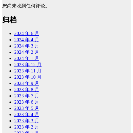
您尚未收到任何评论。
归档
2024 年 6 月
2024 年 4 月
2024 年 3 月
2024 年 2 月
2024 年 1 月
2023 年 12 月
2023 年 11 月
2023 年 10 月
2023 年 9 月
2023 年 8 月
2023 年 7 月
2023 年 6 月
2023 年 5 月
2023 年 4 月
2023 年 3 月
2023 年 2 月