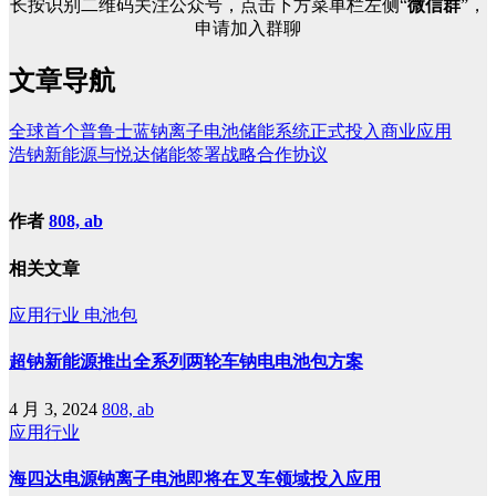
长按识别二维码关注公众号，点击下方菜单栏左侧“
微信群
”，
申请加入群聊
文章导航
全球首个普鲁士蓝钠离子电池储能系统正式投入商业应用
浩钠新能源与悦达储能签署战略合作协议
作者
808, ab
相关文章
应用行业
电池包
超钠新能源推出全系列两轮车钠电电池包方案
4 月 3, 2024
808, ab
应用行业
海四达电源钠离子电池即将在叉车领域投入应用