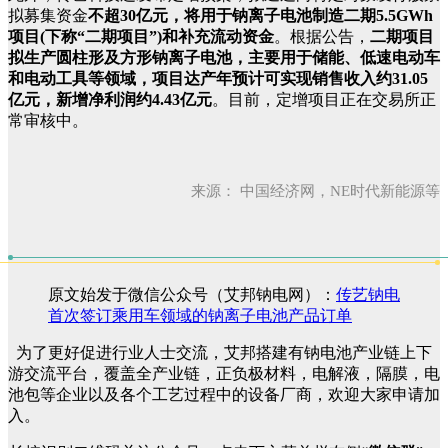
拟募集资金
不超30亿元，将用于钠离子电池制造二期5.5GWh
项目(下称“二期项目”)和补充流动资金
。根据公告，
二期项目
拟生产圆柱形及方形钠离子电池，主要用于储能、低速电动车
和电动工具等领域，项目达产年预计可实现销售收入约31.05
亿元，新增净利润约4.43亿元
。目前，定增项目正在交易所正
常审核中。
来源： 中国经济网，
NE时代新能源等
原文始发于微信公众号（艾邦钠电网）：
传艺钠电
首次签订乘用车领域的钠离子电池产品订单
为了更好促进行业人士交流，艾邦搭建有钠电池产业链上下
游交流平台，覆盖全产业链，正负极材料，电解液，隔膜，电
池包等企业以及各个工艺过程中的设备厂商，欢迎大家申请加
入。