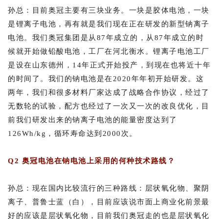
孙总：目前奥冠主要有三块业务。一块是胶体电池，一块
是锂离子电池，再有就是我们现在正在研发的新型钠离子
电池。我们奥冠集团是从87年成立的，从87年成立的时
候就开始做铅酸电池，工厂在河北衡水。锂离子电池工厂
是设在山东德州，14年正式开始投产，到现在也将近十年
的时间了。我们的钠电池是在2020年年初开始研发。这
两年，我们和很多材料厂家达成了战略合作协议，经过了
无数轮的试验，配方也经过了一次又一次的改良优化，目
前我们研发出来的钠离子电池的能量密度达到了
126Wh/kg，循环寿命达到2000次。
Q2 奥冠电池在钠电池上采用的何种技术路线？
孙总：现在国内比较流行的三种路线：层状氧化物、聚阴
离子、普鲁士蓝（白），目前应该说市面上商业化前景最
好的应该是层状氧化物，目前我们奥冠走的也是层状氧化