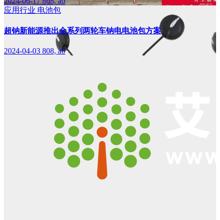
2024-06-17
808, ab
应用行业
电池包
超钠新能源推出全系列两轮车钠电电池包方案
2024-04-03
808, ab