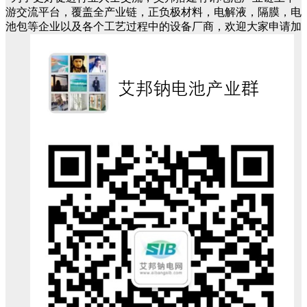
游交流平台，覆盖全产业链，正负极材料，电解液，隔膜，电
池包等企业以及各个工艺过程中的设备厂商，欢迎大家申请加