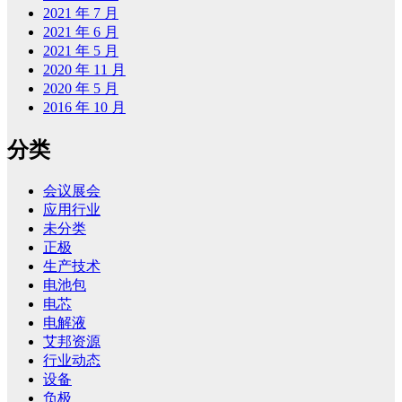
2021 年 7 月
2021 年 6 月
2021 年 5 月
2020 年 11 月
2020 年 5 月
2016 年 10 月
分类
会议展会
应用行业
未分类
正极
生产技术
电池包
电芯
电解液
艾邦资源
行业动态
设备
负极