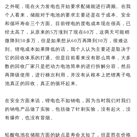
之外呢，现在火力发电也开始要求配储能进行调频。在我
个人看来，储能对于电池的要求主要还是在于成本、安全
和循环寿命三个方面。目前锂电的度电成本现在很高，已
经太高了，从原来的5万涨到了现在60万，这两天可能稍
微降到50多万，但是如果想从60万再降到30万，很难达
到。锂电成本如果降低的话，我个人认为主要还是取决于
它的回收体系的打通。但是目前看来没有那么简单，大多
数的回收厂家只是把动力电池简单的进行拆解分容，然后
再降级使用，进行梯次利用，并没有从根本上把锂离子电
池真正的回收，真正的循环起来。
在安全方面来说，锂电也不如钠电，因为当时我们对我们
的钠电产品做了实验，包括做了针刺实验，没有起火，没
有爆炸，也没有冒烟。
铅酸电池在储能方面的缺点是寿命太短了，但是胜在价格