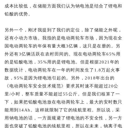
成本比较低，在储能方面我们认为钠电池是结合了锂电和
铅酸的优势。
另外一个，刚才我提到了我们的定位，除了储能之外呢，
还有小动力市场。我指的是电动两轮车市场，因为现在全
国电动两轮车的年保有量大概3亿辆，这只是在册的。另
外还有3亿辆活跃在农村田间的。现在电动两轮车65%用
的是铅酸电池，35%用的是锂电池。但是根据2021年的
数据统计，电动两轮车在一年的时间发生了1.8万起火事
故，95%是因为锂电池引起的。另外，2018年出台的
《电动两轮车安全技术规范》要求其时速不能超过20公
里/小时，整车质量不能超过55公斤。但是我们核算了一
下，如果把铅酸电池放在电动两轮车上，最大的安时数只
能用到14Ah。这样就限制了它的续航里程。所以说，采
用钠电池的话，一方面规避了锂电池的不安全性，另一方
面也突破了铅酸电池的续航里程，所以在未来，钠离子电