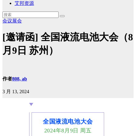
艾邦资源
会议展会
[邀请函] 全国液流电池大会（8
月9日 苏州）
作者
808, ab
3 月 13, 2024
全国液流电池大会
2024年8月9日 周五