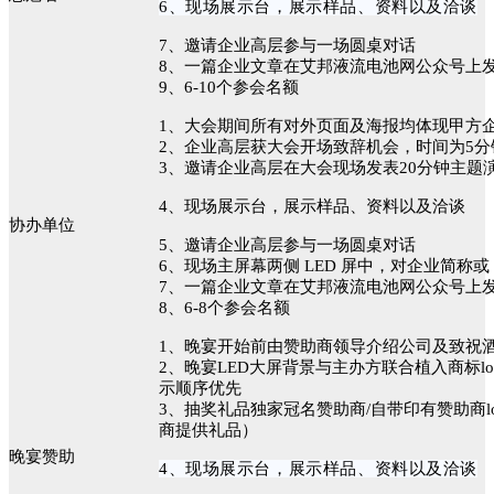
6、
现场展示台，展示样品、资料以及洽谈
7、邀请企业高层参与一场圆桌对话
8、一篇企业文章在艾邦液流电池网公众号上
9、6-10个参会名额
1、大会期间所有对外页面及海报均体现甲方
2、企业高层获大会开场致辞机会，时间为5分
3、邀请企业高层在大会现场发表20分钟主题
4、现场展示台，展示样品、资料以及洽谈
协办单位
5、邀请企业高层参与一场圆桌对话
6、现场主屏幕两侧 LED 屏中，对企业简称或 
7、一篇企业文章在艾邦液流电池网公众号上
8、6-8个参会名额
1、晚宴开始前由赞助商领导介绍公司及致祝
2、晚宴LED大屏背景与主办方联合植入商标l
示顺序优先
3、抽奖礼品独家冠名赞助商/自带印有赞助商l
商提供礼品）
晚宴赞助
4、
现场展示台，展示样品、资料以
及洽谈