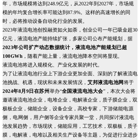
年，市场规模将达到248.9亿元，从2022年到2027年，市场规
模的年均复合增长率可能达到87.9%。这样的高速增长的同
时，必将推动设备自动化行业的发展。
2023年液流电池创投融资如火如荼，创业公司一年已吸金超30
亿元，液流电池产能持续扩张，多家公司公布产能规划，据
2023年公司扩产动态数据统计，液流电池产能规划已超
100GWh
，随着产能上量，液流电池降本空间将显现。
液流电池将进入规模化、产业化发展的时代。
为了让液流电池行业上下游企业更加全面、深刻的了解液流电
池挑战、机遇，现状和未来发展情况，
艾邦液流电池网
将于
2024年8月9日在苏州
举办“
全国液流电池大会
”，本次大会将
邀请液流电池企业，电堆企业，电解液企业，质子膜企业，双
极板企业，储能企业，设备企业，高校专家，
下游储能电源
侧，电网侧，用户侧
等企业专家共聚一堂，共同探讨液流电
池发展趋势，市场现状，储能应用，工艺技术，双极板，质子
膜，电解液，电堆以及相关生产设备等主题，为促进行业进步