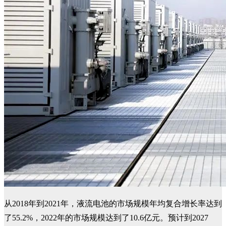
从2018年到2021年，液流电池的市场规模年均复合增长率达到
了55.2%，2022年的市场规模达到了10.6亿元。预计到2027