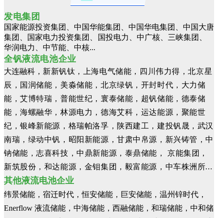
发电集团
国家能源投资集团、中国华能集团、中国华电集团、中国大唐
集团、国家电力投资集团
、
国投电力、中广核、三峡集团、
华润电力、中节能、中核...
全钒液流电池企业
大连融科，
新新钒钛，上海电气储能，
四川伟力得，北京星
辰，国润储能，美淼储能，北京绿钒，开封时代，大力储
能，艾博特瑞，普能世纪，寰泰储能，超钒储能，德泰储
能，海螺融华，林源电力，德海艾科，运达能源，聚能世
纪，银峰新能源，格瑞帕洛孚，陕西建工，建投钒晟，武汉
南瑞，绿动中钒，昭阳新能源，甘肃中帛源，新兴铸管，中
钠储能，志喜科技，中鼎新能源，泰鼎储能， 京能集团，
新筑股份，和达能源，金钼集团，毅富能源，中车株洲所...
其他液流电池企业
纬景储能，宿迁时代，恒安储能，巨安储能，温州锌时代，
Enerflow 液流储能，中海储能，西融储能，和瑞储能，中和储