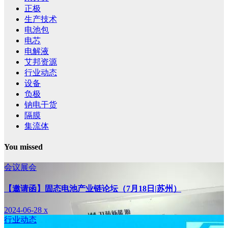
正极
生产技术
电池包
电芯
电解液
艾邦资源
行业动态
设备
负极
钠电干货
隔膜
集流体
You missed
会议展会
【邀请函】固态电池产业链论坛（7月18日|苏州）
2024-06-28
x
行业动态