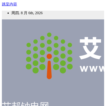
跳至内容
周四. 8 月 6th, 2026