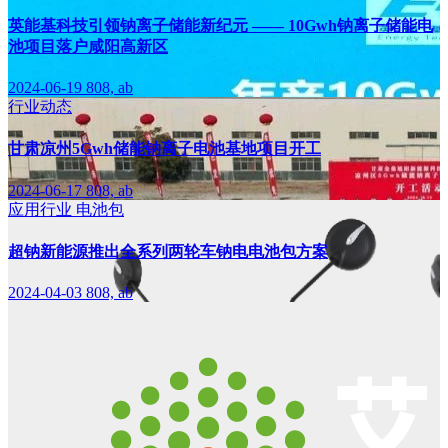
英能基科技引领钠离子储能新纪元 —— 10Gwh钠离子储能电
池项目落户咸阳高新区
2024-06-19
808, ab
行业动态
甘肃凉州5Gwh储能钠离子电池基地项目开工
2024-06-17
808, ab
应用行业
电池包
超钠新能源推出全系列两轮车钠电电池包方案
2024-04-03
808, ab