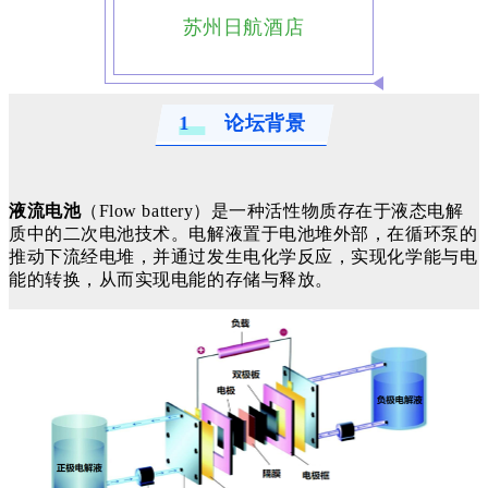
苏州日航酒店
1
论坛背景
液
流电池
（Flow battery）是一种活性物质存在于液态电解
质中的二次电池技术。
电解液置于电池堆外部，在循环泵的
推动下流经电堆，并通过发生电化学反应，实现化学能与电
能的转换，从而实现电能的存储与释放。