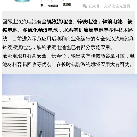
国际上液流电池有
全钒液流电池、锌铁电池，锌溴电池、铁
铬电池、多硫化钠溴电池，水系有机液流电池等
多种技术路
线。目前进入示范应用后期和商业化运行的有全钒液流电池和
锌溴液流电池，铁铬液流电池也已有部分示范应用。
液流电池具有高安全，长寿命，输出功率和储能容量可控，电
池材料容易回收等优点，在长时储能系统领域应用大有可为。