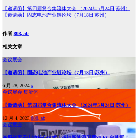
【邀请函】第四届复合集流体大会 （2024年5月24日|苏州）
【邀请函】固态电池产业链论坛（7月18日|苏州）
作者
808, ab
相关文章
会议展会
【邀请函】固态电池产业链论坛（7月18日|苏州）
6 月 28, 2024
x
会议展会
集流体
【邀请函】第四届复合集流体大会 （2024年5月24日|苏州）
12 月 4, 2023
808, ab
会议展会
掌握钠离子电池核心技术！超钠新能源闪耀SNEC储能展！