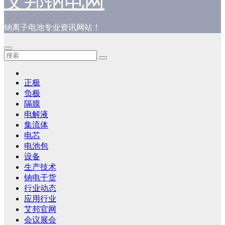
艾邦钠电网
钠离子电池专业资讯网站！
正极
负极
隔膜
电解液
集流体
电芯
电池包
设备
生产技术
钠电干货
行业动态
应用行业
艾邦官网
会议展会