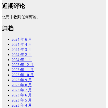
近期评论
您尚未收到任何评论。
归档
2024 年 6 月
2024 年 4 月
2024 年 3 月
2024 年 2 月
2024 年 1 月
2023 年 12 月
2023 年 11 月
2023 年 10 月
2023 年 9 月
2023 年 8 月
2023 年 7 月
2023 年 6 月
2023 年 5 月
2023 年 4 月