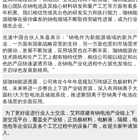
核心团队在钠电池及其核心材料研发和量产工艺等方面有着多
年积累。我们相信凭借其出色的研发实力和执行能力，珈钠能
源能够在亟待爆发的钠电领域不断取得突破性进展，成为行业
领先企业。
"
光速中国合伙人朱嘉表示：
"
钠电作为新能源领域的新兴产
业，一方面有国家战略背景的支持，另一方面也受到市场需求
的驱动，发展不断加速，应用场景也在不断丰富。珈钠能源在
技术路线和生产工艺上都有独特优势，相信公司能以稳定和出
色的产品快速渗透市场，在钠电产业化进程中占据先发地位，
开启绿色发展新格局。
"
据珈钠能源透露，公司将在今年年底规划万吨级正负极材料产
线，未来将进一步整合上下游产业链资源，深入布局钠离子大
圆柱
/
大方型电池及储能系统，推进聚阴离子型钠离子电池在
各场景的全面应用。
为了更好促进行业人士交流，艾邦搭建有钠电池产业链上下
游交流平台，覆盖全产业链，正负极材料，电解液，隔膜，电
池包等企业以及各个工艺过程中的设备厂商，欢迎大家申请加
入。