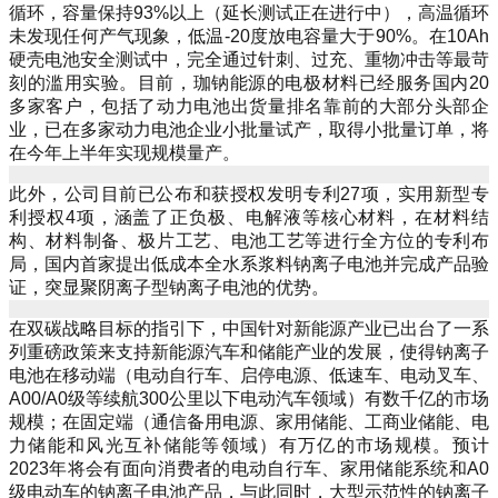
循环，容量保持
93%
以上（延长测试正在进行中），高温循环
未发现任何产气现象，低温
-20
度放电容量大于
90%
。在
10Ah
硬壳电池安全测试中，完全通过针刺、过充、重物冲击等最苛
刻的滥用实验。目前，珈钠能源的电极材料已经服务国内
20
多家客户，包括了动力电池出货量排名靠前的大部分头部企
业，已在多家动力电池企业小批量试产，取得小批量订单，将
在今年上半年实现规模量产。
此外，公司目前已公布和获授权发明专利
27
项，实用新型专
利授权
4
项，涵盖了正负极、电解液等核心材料，在材料结
构、材料制备、极片工艺、电池工艺等进行全方位的专利布
局，国内首家提出低成本全水系浆料钠离子电池并完成产品验
证，突显聚阴离子型钠离子电池的优势。
在双碳战略目标的指引下，中国针对新能源产业已出台了一系
列重磅政策来支持新能源汽车和储能产业的发展，使得钠离子
电池在移动端（电动自行车、启停电源、低速车、电动叉车、
A00/A0
级等续航
300
公里以下电动汽车领域）有数千亿的市场
规模；在固定端（通信备用电源、家用储能、工商业储能、电
力储能和风光互补储能等领域）有万亿的市场规模。预计
2023
年将会有面向消费者的电动自行车、家用储能系统和
A0
级电动车的钠离子电池产品，与此同时，大型示范性的钠离子