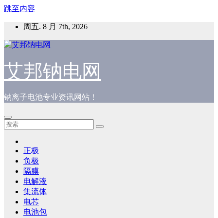
跳至内容
周五. 8 月 7th, 2026
艾邦钠电网
钠离子电池专业资讯网站！
正极
负极
隔膜
电解液
集流体
电芯
电池包