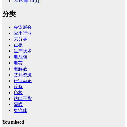
2016 年 10 月
分类
会议展会
应用行业
未分类
正极
生产技术
电池包
电芯
电解液
艾邦资源
行业动态
设备
负极
钠电干货
隔膜
集流体
You missed