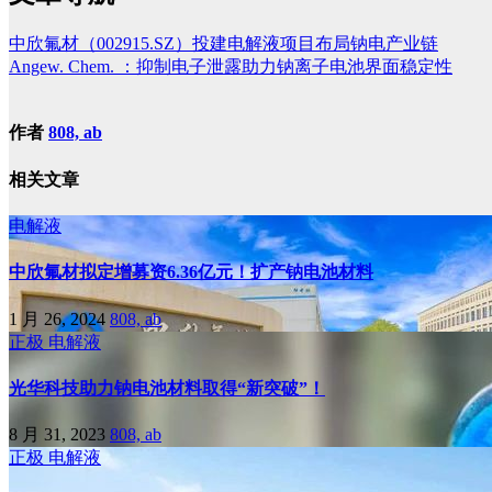
中欣氟材（002915.SZ）投建电解液项目布局钠电产业链
Angew. Chem. ：抑制电子泄露助力钠离子电池界面稳定性
作者
808, ab
相关文章
电解液
中欣氟材拟定增募资6.36亿元！扩产钠电池材料
1 月 26, 2024
808, ab
正极
电解液
光华科技助力钠电池材料取得“新突破”！
8 月 31, 2023
808, ab
正极
电解液