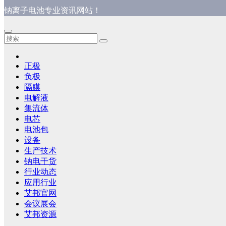
钠离子电池专业资讯网站！
正极
负极
隔膜
电解液
集流体
电芯
电池包
设备
生产技术
钠电干货
行业动态
应用行业
艾邦官网
会议展会
艾邦资源