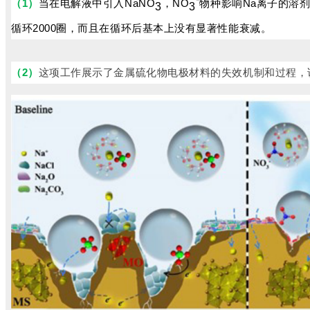
（1）
当在电解液中引入NaNO
，NO
物种影响Na离子的溶剂
3
3
循环2000圈，而且在循环后基本上没有显著性能衰减。
（2）
这项工作展示了金属硫化物电极材料的失效机制和过程，