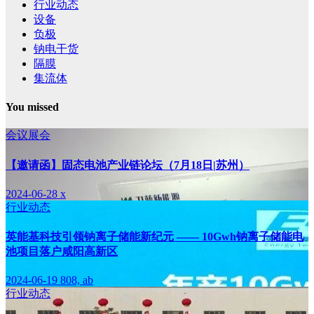
行业动态
设备
负极
钠电干货
隔膜
集流体
You missed
会议展会
【邀请函】固态电池产业链论坛（7月18日|苏州）
2024-06-28
x
行业动态
英能基科技引领钠离子储能新纪元 —— 10Gwh钠离子储能电
池项目落户咸阳高新区
2024-06-19
808, ab
行业动态