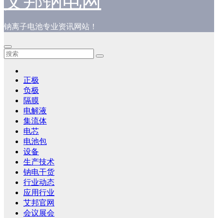
艾邦钠电网
钠离子电池专业资讯网站！
正极
负极
隔膜
电解液
集流体
电芯
电池包
设备
生产技术
钠电干货
行业动态
应用行业
艾邦官网
会议展会