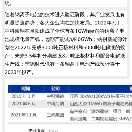
统。
随着钠离子电池的技术进入验证阶段，其产业发展也有
明显提速趋势，各大企业均在加快布局。2022年7月，
中科海钠在阜阳建成了全球首条1GWh级别的钠离子电
池规模化量产线，远期产能规划40GWh；钠创新能源计
划在2022年完成3000吨正极材料和5000吨电解液的投
产，未来3-5年将分期建设8万吨正极材料和配套电解液
生产线；宁德时代也有一条钠离子电池产线预计将于
2023年投产。