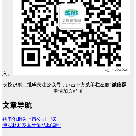
入。
长按识别二维码关注公众号，点击下方菜单栏左侧“
微信群
”，
申请加入群聊
文章导航
钠电池相关上市公司一览
硬炭材料及其性能结构调控