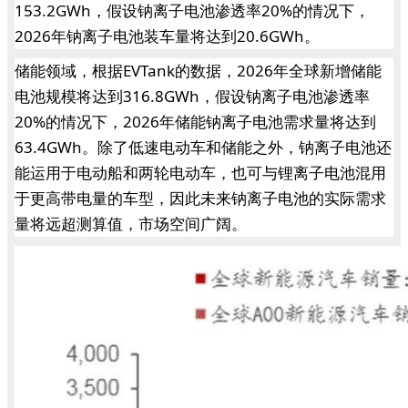
153.2GWh，假设钠离子电池渗透率20%的情况下，
2026年钠离子电池装车量将达到20.6GWh。
储能领域，根据EVTank的数据，2026年全球新增储能
电池规模将达到316.8GWh，假设钠离子电池渗透率
20%的情况下，2026年储能钠离子电池需求量将达到
63.4GWh。除了低速电动车和储能之外，钠离子电池还
能运用于电动船和两轮电动车，也可与锂离子电池混用
于更高带电量的车型，因此未来钠离子电池的实际需求
量将远超测算值，市场空间广阔。