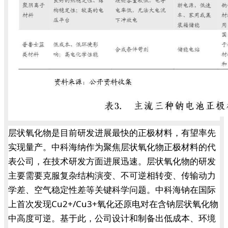
层状氧化物是目前研发进展最快的正极材料，有望率先
实现量产。中科海纳作为聚焦层状氧化物正极材料的代
表公司，在技术研发方面进展迅速。层状氧化物的研发
主要需要克服复杂结构演变、不可逆相转变、传输动力
学差、空气稳定性差等关键科学问题。中科海钠在国际
上首次发现Cu2+/Cu3+氧化还原电对在含钠层状氧化物
中高度可逆。基于此，公司设计和制备出低成本、环境