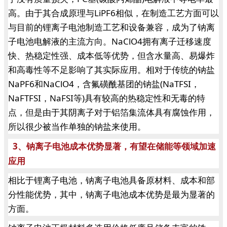
高。由于其合成原理与LiPF6相似，在制造工艺方面可以
与目前的锂离子电池制造工艺和设备兼容，成为了钠离
子电池电解液的主流方向。NaClO4拥有离子迁移速度
快、热稳定性强、成本低等优势，但含水量高、易爆炸
和高毒性等不足影响了其实际应用。相对于传统的钠盐
NaPF6和NaClO4，含氟磺酰基团的钠盐(NaTFSI，
NaFTFSI，NaFSI等)具有较高的热稳定性和无毒的特
点，但是由于其阴离子对于铝箔集流体具有腐蚀作用，
所以很少被当作单独的钠盐来使用。
3、钠离子电池成本优势显著，有望在储能等领域加速
应用
相比于锂离子电池，钠离子电池具备原材料、成本和部
分性能优势，其中，钠离子电池成本优势是最为显著的
方面。