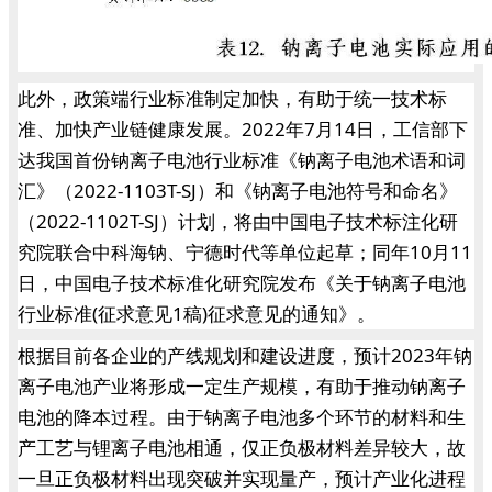
此外，政策端行业标准制定加快，有助于统一技术标
准、加快产业链健康发展。2022年7月14日，工信部下
达我国首份钠离子电池行业标准《钠离子电池术语和词
汇》（2022-1103T-SJ）和《钠离子电池符号和命名》
（2022-1102T-SJ）计划，将由中国电子技术标注化研
究院联合中科海钠、宁德时代等单位起草；同年10月11
日，中国电子技术标准化研究院发布《关于钠离子电池
行业标准(征求意见1稿)征求意见的通知》。
根据目前各企业的产线规划和建设进度，预计2023年钠
离子电池产业将形成一定生产规模，有助于推动钠离子
电池的降本过程。由于钠离子电池多个环节的材料和生
产工艺与锂离子电池相通，仅正负极材料差异较大，故
一旦正负极材料出现突破并实现量产，预计产业化进程