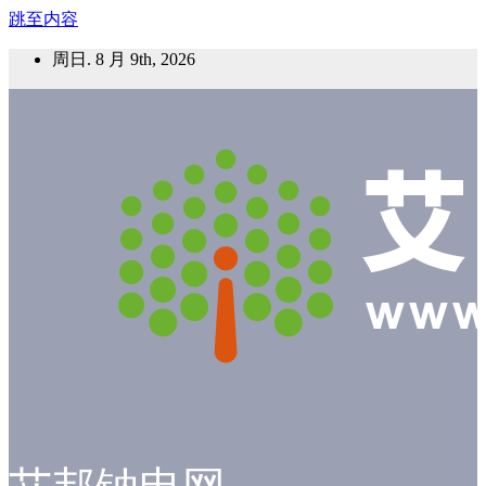
跳至内容
周日. 8 月 9th, 2026