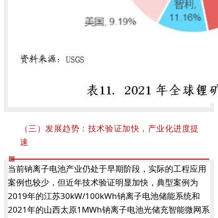
（三）发展趋势：技术验证加快，产业化进度提
速
当前钠离子电池产业仍处于早期阶段，实际的工程应用
案例也较少，但近年技术验证明显加快，典型案例为
2019年的江苏30kW/100kWh钠离子电池储能系统和
2021年的山西太原1MWh钠离子电池光储充智能微网系