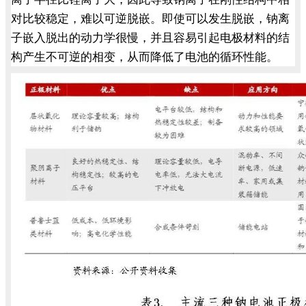
对比较稳定，难以可逆脱嵌。即使可以发生脱嵌，钠离
子嵌入脱出的动力学很慢，并且容易引起电极材料的结
构产生不可逆的相变，从而降低了电池的循环性能。