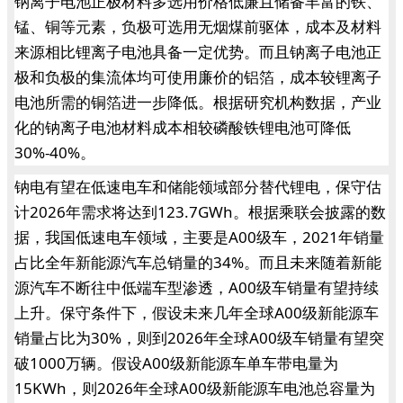
钠离子电池正极材料多选用价格低廉且储备丰富的铁、
锰、铜等元素，负极可选用无烟煤前驱体，成本及材料
来源相比锂离子电池具备一定优势。而且钠离子电池正
极和负极的集流体均可使用廉价的铝箔，成本较锂离子
电池所需的铜箔进一步降低。根据研究机构数据，产业
化的钠离子电池材料成本相较磷酸铁锂电池可降低
30%-40%。
钠电有望在低速电车和储能领域部分替代锂电，保守估
计2026年需求将达到123.7GWh。根据乘联会披露的数
据，我国低速电车领域，主要是A00级车，2021年销量
占比全年新能源汽车总销量的34%。而且未来随着新能
源汽车不断往中低端车型渗透，A00级车销量有望持续
上升。保守条件下，假设未来几年全球A00级新能源车
销量占比为30%，则到2026年全球A00级车销量有望突
破1000万辆。假设A00级新能源车单车带电量为
15KWh，则2026年全球A00级新能源车电池总容量为